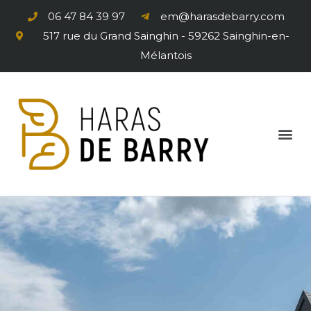
06 47 84 39 97
em@harasdebarry.com
517 rue du Grand Sainghin - 59262 Sainghin-en-
Mélantois